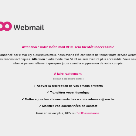
Attention : votre boîte mail VOO sera bientôt inaccessible
nnoncé par e-mail il y a quelques mois, nous avons été contraints de fermer notre service web
es raisons techniques.
Attention :
votre boîte mail VOO ne sera bientôt plus accessible. Vous ser
informé personnellement quelques jours avant la suppression de votre compte.
A faire rapidement,
si cela n’a pas encore été fait :
Activer la redirection de vos emails entrants
Transférer votre historique
Mettre à jour les abonnements liés à votre adresse @voo.be
Modifier vos coordonnées de contact
Pour en savoir plus, RDV sur
VOOassistance
.